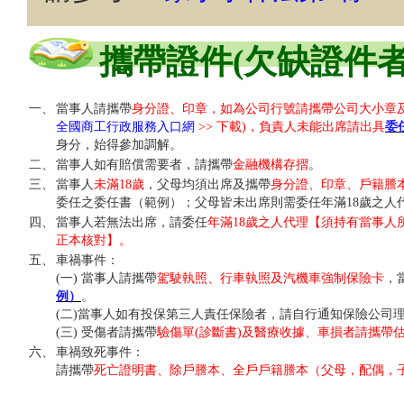
攜帶證件(欠缺證件者
一、
當事人請攜帶
身分證、印章，如為公司行號請攜帶公司大小章及
全國商工行政服務入口網
>> 下載)，負責人未能出席請出具
委
身分，始得參加調解。
二、
當事人如有賠償需要者，請攜帶
金融機構存摺
。
三、
當事人
未滿18歲
，父母均須出席及攜帶
身分證、印章、戶籍謄本
委任之委任書（範例）；父母皆未出席則需委任年滿18歲之人
四、
當事人若無法出席，請委任
年滿18歲之人代理【須持有
當事人
正本核對
】。
五、
車禍事件：
(一) 當事人請攜帶
駕駛執照、行車執照及汽機車強制保險卡
，
例）
。
(二)當事人如有投保第三人責任保險者，請自行通知保險公司
(三) 受傷者請攜帶
驗傷單(診斷書)及醫療收據、車損者請攜帶
六、
車禍致死事件：
請攜帶
死亡證明書、除戶謄本、全戶戶籍謄本（父母，配偶，