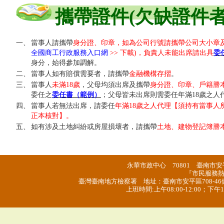
攜帶證件(欠缺證件者
一、
當事人請攜帶
身分證、印章，如為公司行號請攜帶公司大小章及
全國商工行政服務入口網
>> 下載)，負責人未能出席請出具
委
身分，始得參加調解。
二、
當事人如有賠償需要者，請攜帶
金融機構存摺
。
三、
當事人
未滿18歲
，父母均須出席及攜帶
身分證、印章、戶籍謄本
委任之
委任書（範例）
；父母皆未出席則需委任年滿18歲之人
四、
當事人若無法出席，請委任
年滿18歲之人代理【須持有
當事人
正本核對
】。
五、
如有涉及土地糾紛或房屋損壞者，請攜帶
土地、建物登記簿謄
永華市政中心 70801 臺南市安平區
『市民服務熱
臺灣臺南地方檢察署 地址：臺南市安平區708-46健康路三
上班時間:上午08:00-12:00；下午13: